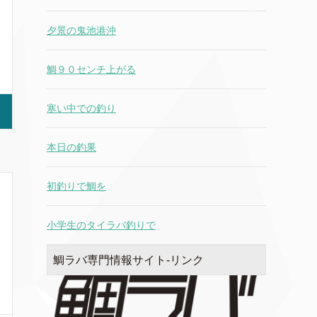
夕景の鬼池港沖
鯛９０センチ上がる
寒い中での釣り
本日の釣果
初釣りで鯛を
小学生のタイラバ釣りで
鯛ラバ専門情報サイト-リンク