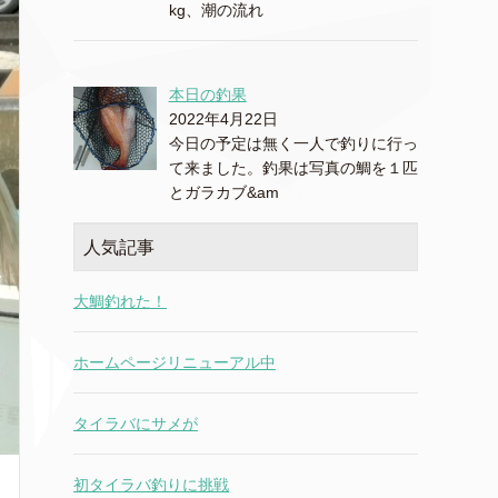
kg、潮の流れ
本日の釣果
2022年4月22日
今日の予定は無く一人で釣りに行っ
て来ました。釣果は写真の鯛を１匹
とガラカブ&am
人気記事
大鯛釣れた！
ホームページリニューアル中
タイラバにサメが
初タイラバ釣りに挑戦