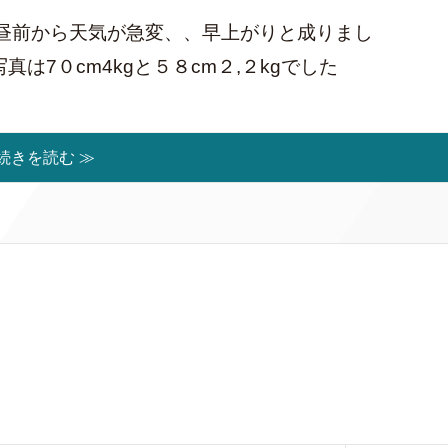
昼前から天気が急変、、早上がりと成りまし
は7０cm4kgと５８cm２,２kgでした
続きを読む ≫