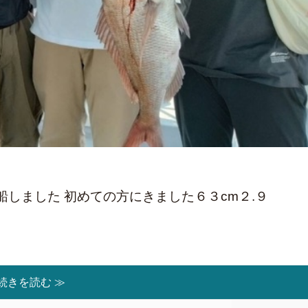
しました 初めての方にきました６３cm２.９
続きを読む ≫