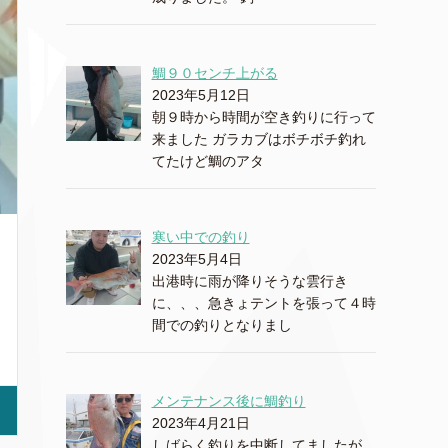
鯛９０センチ上がる
2023年5月12日
朝９時から時間が空き釣りに行って
来ました ガラカブはボチボチ釣れ
てたけど鯛のアタ
寒い中での釣り
2023年5月4日
出港時に雨が降りそうな雲行き
に、、、急きょテントを張って４時
間での釣りとなりまし
メンテナンス後に鯛釣り
2023年4月21日
しばらく釣りを中断してましたが、