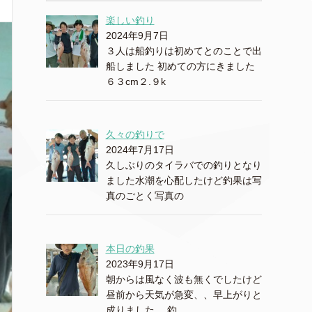
楽しい釣り
2024年9月7日
３人は船釣りは初めてとのことで出
船しました 初めての方にきました
６３cm２.９k
久々の釣りで
2024年7月17日
久しぶりのタイラバでの釣りとなり
ました水潮を心配したけど釣果は写
真のごとく写真の
本日の釣果
2023年9月17日
朝からは風なく波も無くでしたけど
昼前から天気が急変、、早上がりと
成りました。 釣