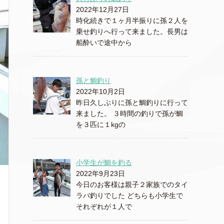
2022年12月27日
時化続きで１ヶ月半振りに孫２人を
乗せ釣りへ行って来ました。長男は
船酔いで途中から
孫と鯛釣り
2022年10月2日
昨日久しぶりに孫と鯛釣りに行って
来ました。 ３時間の釣りで孫が鯛
を３匹に１kgの
小学生が鯛を釣る
2022年9月23日
今日のお客様は親子２家族でのタイ
ラバ釣りでした どちらも小学生で
それぞれが１人で