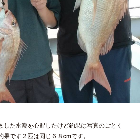
ました水潮を心配したけど釣果は写真のごとく
釣果です２匹は同じ６８cmです。