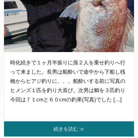
時化続きで１ヶ月半振りに孫２人を乗せ釣りへ行
って来ました。長男は船酔いで途中から下船し桟
橋からヒアジ釣りに、、、船酔いする前に写真の
ヒメンズ１匹を釣り大喜び。次男は鯛を３匹釣り
今回は７１cmと６０cmの釣果(写真)でした […]
続きを読む ≫