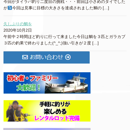
今回がタイラバ釣り二度目の挑戦・・・前回は小さめのタイでした
が
今回は見事に目標の大きさを達成されました鯛の […]
久しぶりの鯛を
2020年10月2日
午前中２時間ほど釣りに行って来ました今日は鯛を３匹とガラカブ
３匹の釣果で終わりました(^_^;)強い引きが２度 […]