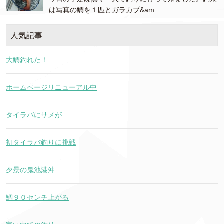
は写真の鯛を１匹とガラカブ&am
人気記事
大鯛釣れた！
ホームページリニューアル中
タイラバにサメが
初タイラバ釣りに挑戦
夕景の鬼池港沖
鯛９０センチ上がる