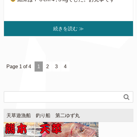
続きを読む ≫
Page 1 of 4
1
2
3
4

天草遊漁船 釣り船 第二ゆず丸