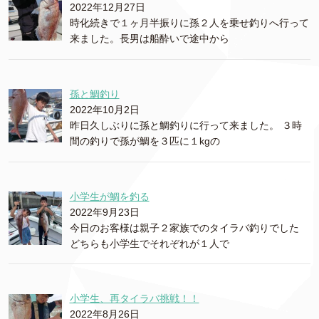
2022年12月27日
時化続きで１ヶ月半振りに孫２人を乗せ釣りへ行って
来ました。長男は船酔いで途中から
孫と鯛釣り
2022年10月2日
昨日久しぶりに孫と鯛釣りに行って来ました。 ３時
間の釣りで孫が鯛を３匹に１kgの
小学生が鯛を釣る
2022年9月23日
今日のお客様は親子２家族でのタイラバ釣りでした
どちらも小学生でそれぞれが１人で
小学生、再タイラバ挑戦！！
2022年8月26日