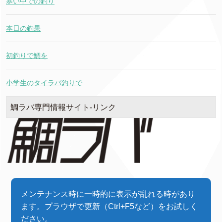
寒い中での釣り
本日の釣果
初釣りで鯛を
小学生のタイラバ釣りで
鯛ラバ専門情報サイト-リンク
メンテナンス時に一時的に表示が乱れる時があり
ます。プラウザで更新（Ctrl+F5など）をお試しく
ださい。