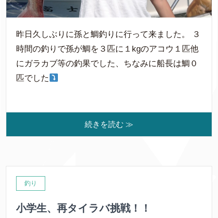
昨日久しぶりに孫と鯛釣りに行って来ました。 ３
時間の釣りで孫が鯛を３匹に１kgのアコウ１匹他
にガラカブ等の釣果でした、ちなみに船長は鯛０
匹でした
続きを読む ≫
釣り
小学生、再タイラバ挑戦！！