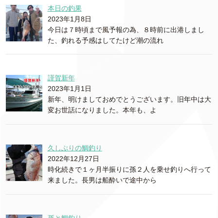
本日の釣果
2023年1月8日
今日は７時頃まで風予報の為、８時前に出港しまし
た、釣れる予感はしてたけど潮の流れ
謹賀新年
2023年1月1日
新年、明けましておめでとうございます。旧年中は大
変お世話になりました。本年も、よ
久しぶりの鯛釣り
2022年12月27日
時化続きで１ヶ月半振りに孫２人を乗せ釣りへ行って
来ました。長男は船酔いで途中から
孫と鯛釣り