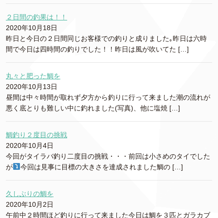
２日間の釣果は！！
2020年10月18日
昨日と今日の２日間同じお客様での釣りと成りました｡昨日は六時
間で今日は四時間の釣りでした！！昨日は風が吹いてた […]
丸々と肥った鯛を
2020年10月13日
昼間は中々時間が取れず夕方から釣りに行って来ました潮の流れが
悪く底とりも難しい中に釣れました(写真)、他に塩焼 […]
鯛釣り２度目の挑戦
2020年10月4日
今回がタイラバ釣り二度目の挑戦・・・前回は小さめのタイでした
が
今回は見事に目標の大きさを達成されました鯛の […]
久しぶりの鯛を
2020年10月2日
午前中２時間ほど釣りに行って来ました今日は鯛を３匹とガラカブ