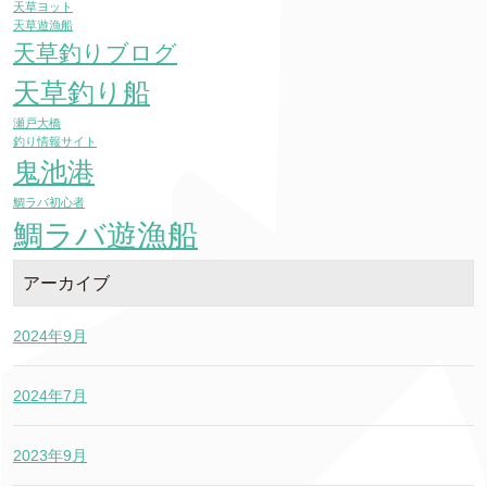
天草ヨット
天草遊漁船
天草釣りブログ
天草釣り船
瀬戸大橋
釣り情報サイト
鬼池港
鯛ラバ初心者
鯛ラバ遊漁船
アーカイブ
2024年9月
2024年7月
2023年9月